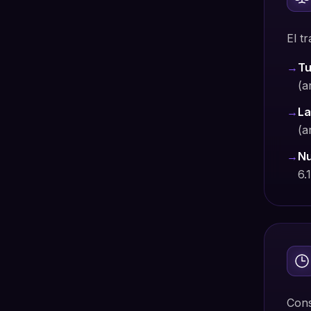
El t
→
Tu
(a
→
La
(a
→
Nu
6.
Cons