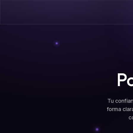
Po
Tu confian
forma clar
c