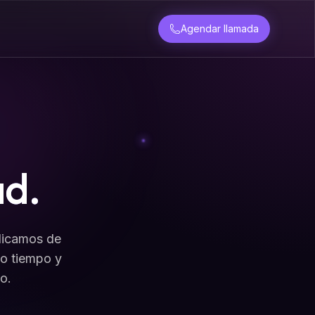
Agendar llamada
ad.
plicamos de
to tiempo y
o.