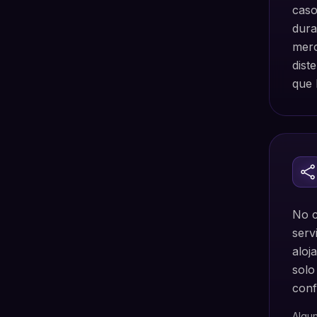
caso
dura
merc
dist
que 
No c
serv
aloj
solo
conf
Algu