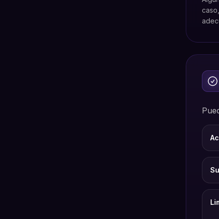
caso,
adecu
Pued
Ac
Su
Li