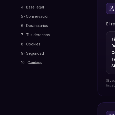
4 · Base legal
5 · Conservación
El r
6 · Destinatarios
7 · Tus derechos
Ti
8 · Cookies
Do
C
9 · Seguridad
T
10 · Cambios
Si
Si va
fisca