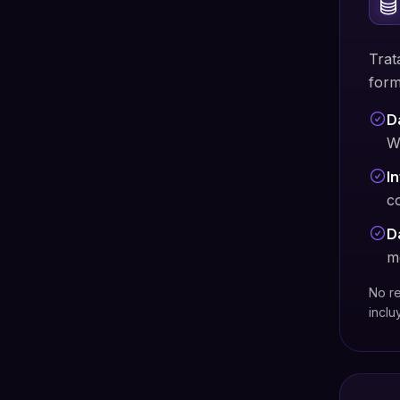
Trat
form
D
W
I
c
D
m
No re
inclu