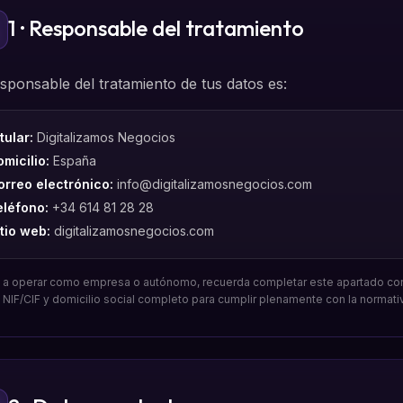
1 · Responsable del tratamiento
esponsable del tratamiento de tus datos es:
tular:
Digitalizamos Negocios
micilio:
España
orreo electrónico:
info@digitalizamosnegocios.com
eléfono:
+34 614 81 28 28
tio web:
digitalizamosnegocios.com
s a operar como empresa o autónomo, recuerda completar este apartado co
l, NIF/CIF y domicilio social completo para cumplir plenamente con la normati