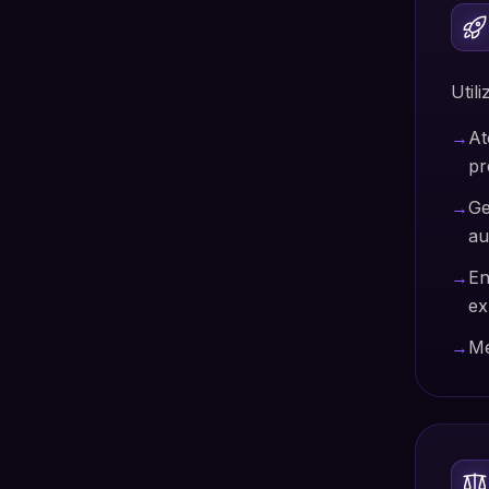
Util
→
At
pr
→
Ge
au
→
En
ex
→
Me